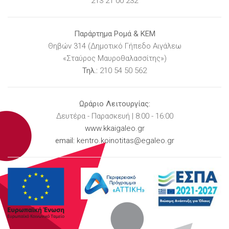
213 21 00 232
Παράρτημα Ρομά & ΚΕΜ
Θηβών 314 (Δημοτικό Γήπεδο Αιγάλεω
«Σταύρος Μαυροθαλασσίτης»)
Τηλ.:
210 54 50 562
Ωράριο Λειτουργίας:
Δευτέρα - Παρασκευή | 8:00 - 16:00
www.kkaigaleo.gr
email:
kentro.koinotitas@egaleo.gr